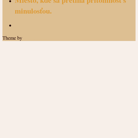
minulosťou.
Theme by
Out the Box