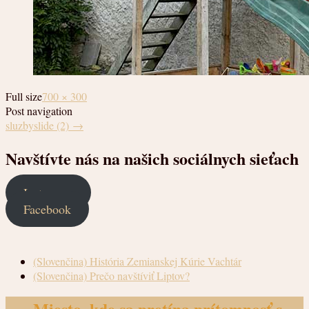
Full size
700 × 300
Post navigation
sluzbyslide (2)
→
Navštívte nás na našich sociálnych sieťach
Instagram
Facebook
(Slovenčina) História Zemianskej Kúrie Vachtár
(Slovenčina) Prečo navštíviť Liptov?
Miesto, kde sa pretína prítomnosť s