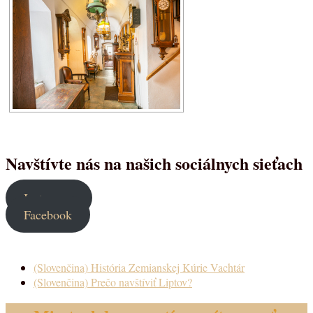
Navštívte nás na našich sociálnych sieťach
Instagram
Facebook
(Slovenčina) História Zemianskej Kúrie Vachtár
(Slovenčina) Prečo navštíviť Liptov?