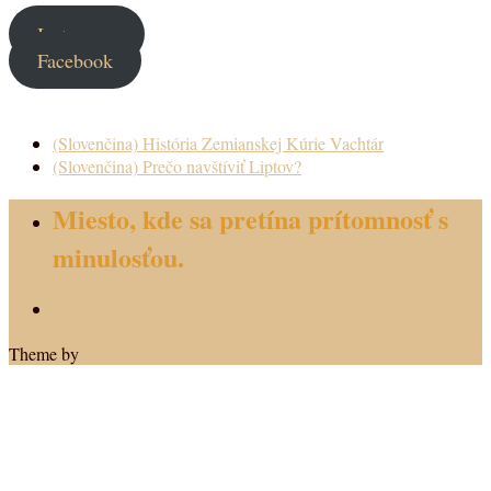
Instagram
Facebook
(Slovenčina) História Zemianskej Kúrie Vachtár
(Slovenčina) Prečo navštíviť Liptov?
Miesto, kde sa pretína prítomnosť s
minulosťou.
Theme by
Out the Box