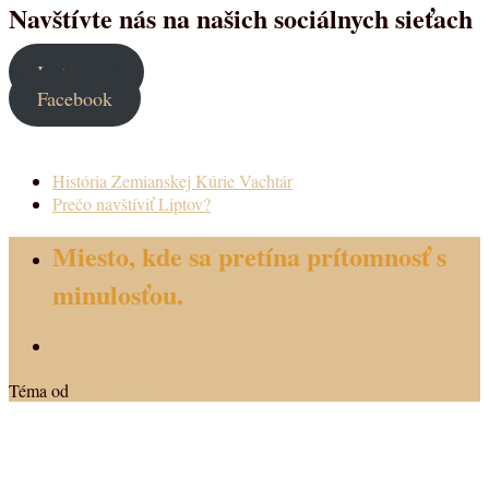
Navštívte nás na našich sociálnych sieťach
Instagram
Facebook
História Zemianskej Kúrie Vachtár
Prečo navštíviť Liptov?
Miesto, kde sa pretína prítomnosť s
minulosťou.
Téma od
Out the Box