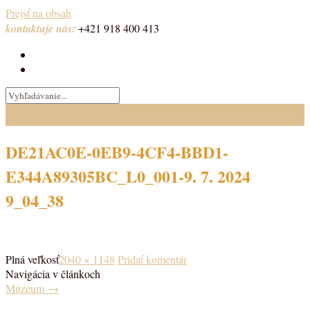
Prejsť na obsah
kontaktuje nás:
+421 918 400 413
DE21AC0E-0EB9-4CF4-BBD1-
E344A89305BC_L0_001-9. 7. 2024
9_04_38
Plná veľkosť
2040 × 1148
Pridať komentár
Navigácia v článkoch
Múzeum
→