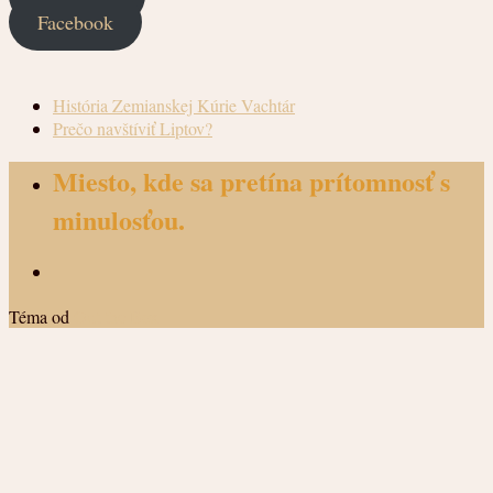
Facebook
História Zemianskej Kúrie Vachtár
Prečo navštíviť Liptov?
Miesto, kde sa pretína prítomnosť s
minulosťou.
Téma od
Out the Box