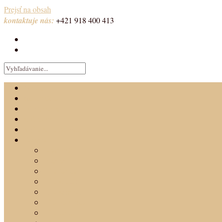
Prejsť na obsah
kontaktuje nás:
+421 918 400 413
O nás…
Rezervácia
Ubytovanie
Múzeum
Vybavenie penziónu
Galéria
Apartmán
Interier
Izba Janka
Izba Matej
Izba Michal
izba Pavlínka
izba Janko