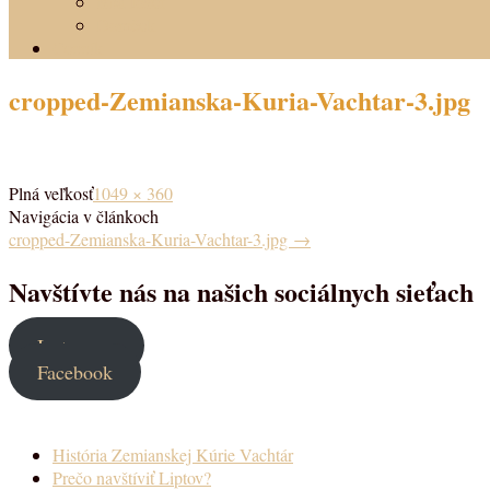
izba Jozef
Domček
Cenník
cropped-Zemianska-Kuria-Vachtar-3.jpg
Plná veľkosť
1049 × 360
Navigácia v článkoch
cropped-Zemianska-Kuria-Vachtar-3.jpg
→
Navštívte nás na našich sociálnych sieťach
Instagram
Facebook
História Zemianskej Kúrie Vachtár
Prečo navštíviť Liptov?