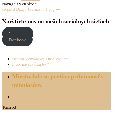
Navigácia v článkoch
cropped-Dizajn-bez-nazvu-1.png
→
Navštívte nás na našich sociálnych sieťach
Instagram
Facebook
História Zemianskej Kúrie Vachtár
Prečo navštíviť Liptov?
Miesto, kde sa pretína prítomnosť s
minulosťou.
Téma od
Out the Box