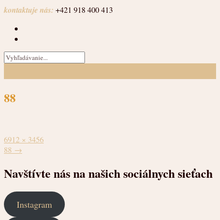
Prejsť
kontaktuje nás:
+421 918 400 413
na
obsah
88
Plná
6912 × 3456
veľkosť
Navigácia
88
→
v
Navštívte nás na našich sociálnych sieťach
článkoch
Instagram