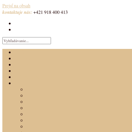
Prejsť na obsah
kontaktuje nás:
+421 918 400 413
O nás…
Rezervácia
Ubytovanie
Múzeum
Vybavenie penziónu
Galéria
Apartmán
Interier
Izba Janka
Izba Matej
Izba Michal
izba Pavlínka
izba Janko