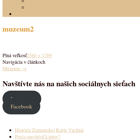
izba Jozef
Domček
Cenník
muzeum2
Plná veľkosť
2560 × 1709
Navigácia v článkoch
Múzeum
→
Navštívte nás na našich sociálnych sieťach
Instagram
Facebook
História Zemianskej Kúrie Vachtár
Prečo navštíviť Liptov?